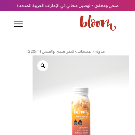
ي ومغذي - توصيل مجاني في الإمارات العربية المتحدة
مدونة >
المنتجات >
التمر هندي والعسل (220ml)