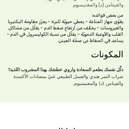
من (د) والمغنيسيوم.
 فوائده:
از المناعة – يعطي حيويّة للبرة – يعزّز مقاومة البكتيريا
سات – يخفّف من ارتفاع ضغط الدم – يقلّل من مشاكل
الأوعية الدمويّة – يقلّل من نسبة الكوليسرول في الدم –
في الحفاظ
عى صحّة العينن.
ونات
سك بطعم السعادة واروي عطشك بهذا المشروب
اللذيذ!
تمر هندي والعسل الطبيعي غنيّ بمضادات الأكسدة
من (د) والمغنيسيوم.