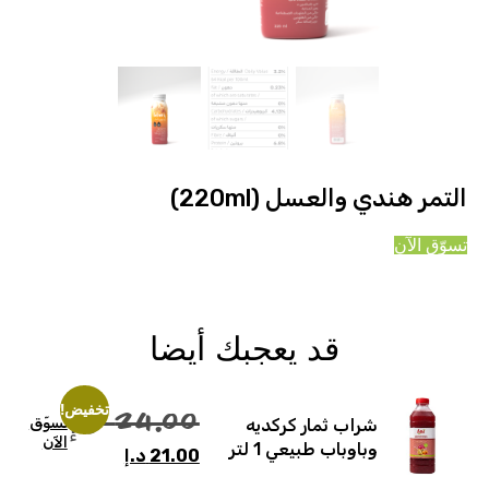
هندي والعسل (220ml)
آن
قد يعجبك أيضا
تخفيض!
24.00
د.إ
تسوّق
شراب ثمار كركديه
الآن
وباوباب طبيعي 1 لتر
21.00
د.إ