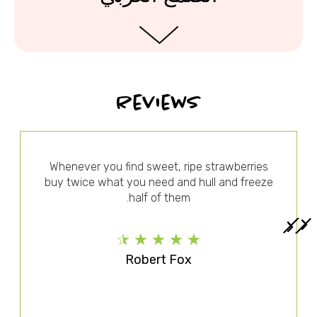
Reviews
s, one
Whenever you find sweet, ripe strawberries
also use
buy twice what you need and hull and freez
r this
half of them.
hews and
☆
☆
☆
☆
☆
Robert Fox