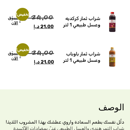
تخفيض!
24.00
د.إ
تسوّق
شراب ثمار كركديه
الآن
وعسل طبيعي 1 لتر
21.00
د.إ
تخفيض!
24.00
د.إ
تسوّق
شراب ثمار باوباب
الآن
وعسل طبيعي 1 لتر
21.00
د.إ
صف
فسك بطعم السعادة واروي عطشك بهذا المشروب
اللذيذ!
تمر هندي والعسل الطبيعي غنيّ بمضادات الأكسدة