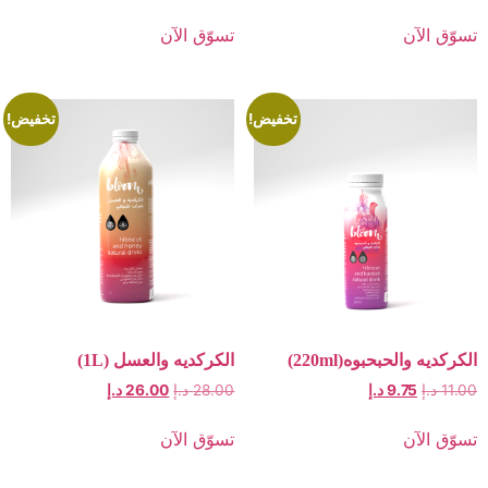
ن
تسوّق الآن
تخفيض!
تخفيض!
حبحبوه(220ml)
الكركديه والعسل (1L)
9.7
د.إ
28.00
د.إ
26.00
د.إ
ن
تسوّق الآن