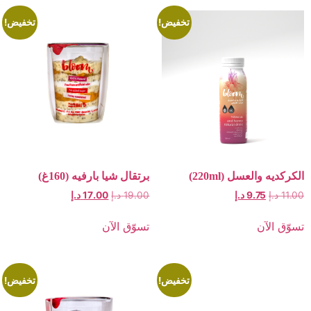
تخفيض!
تخفيض!
لعسل (220ml)
برتقال شيا بارفيه (160غ)
9.7
د.إ
19.00
د.إ
17.00
د.إ
ن
تسوّق الآن
تخفيض!
تخفيض!