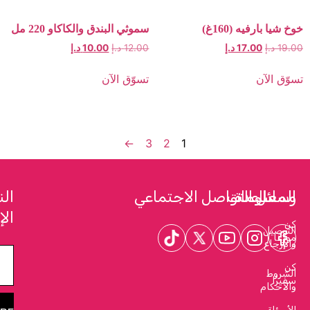
يه (160غ)
سموثي البندق والكاكاو 220 مل
17.00
د.إ
12.00
د.إ
10.00
د.إ
ن
تسوّق الآن
←
3
2
1
عدة
ومات
 التواصل الاجتماعي
النشرة
الإخبارية