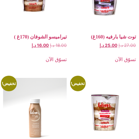
يه (160غ)
تيراميسو الشوفان (170غ )
25.00
د.إ
18.00
د.إ
16.00
د.إ
ن
تسوّق الآن
تخفيض!
تخفيض!