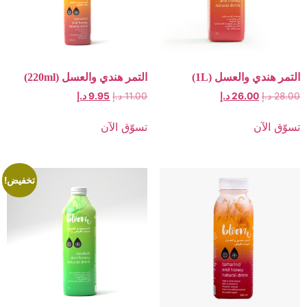
 والعسل (1L)
التمر هندي والعسل (220ml)
26.00
د.إ
11.00
د.إ
9.95
د.إ
ن
تسوّق الآن
تخفيض!