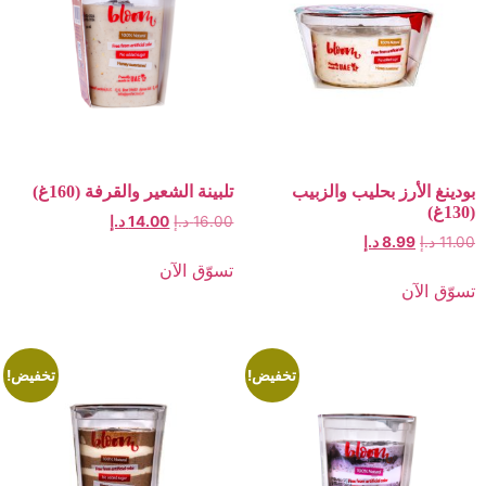
أرز بحليب والزبيب
تلبينة الشعير والقرفة (160غ)
16.00
د.إ
14.00
د.إ
8.9
د.إ
تسوّق الآن
ن
تخفيض!
تخفيض!